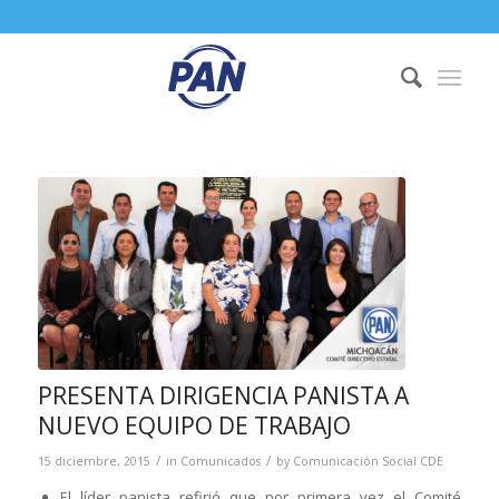
PRESENTA DIRIGENCIA PANISTA A
NUEVO EQUIPO DE TRABAJO
/
/
15 diciembre, 2015
in
Comunicados
by
Comunicación Social CDE
El líder panista refirió que por primera vez el Comité